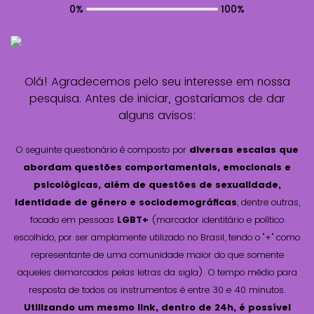
0%
100%
Olá! Agradecemos pelo seu interesse em nossa
pesquisa. Antes de iniciar, gostaríamos de dar
alguns avisos:
O seguinte questionário é composto por
diversas escalas que
abordam questões comportamentais, emocionais e
psicológicas, além de questões de sexualidade,
identidade de gênero e sociodemográficas
, dentre outras,
focado em pessoas
LGBT+
(marcador identitário e político
escolhido, por ser amplamente utilizado no Brasil, tendo o "+" como
representante de uma comunidade maior do que somente
aqueles demarcados pelas letras da sigla). O tempo médio para
resposta de todos os instrumentos é entre 30 e 40 minutos.
Utilizando um mesmo link, dentro de 24h, é possível